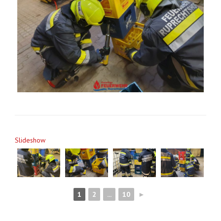
Slideshow
1
2
...
10
►