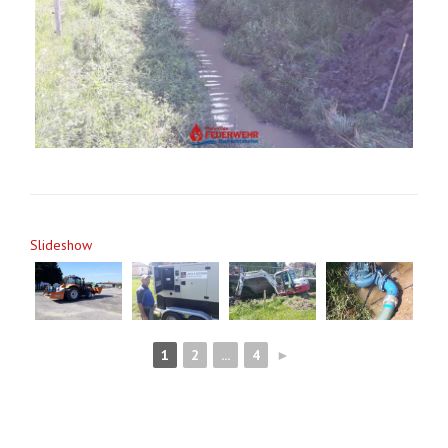
Slideshow
1
2
...
4
►