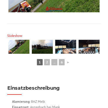
Slideshow
1
2
...
6
►
Einsatzbeschreibung
Alamierung
: BAZ Melk
Einsatzort
: Anzenbach bei Mank