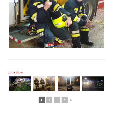
Slideshow
1
2
...
5
►