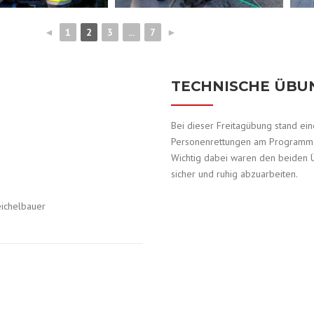
◄
1
2
3
...
7
►
TECHNISCHE ÜBU
Bei dieser Freitagübung stand ei
Personenrettungen am Programm
Wichtig dabei waren den beiden 
sicher und ruhig abzuarbeiten.
ichelbauer