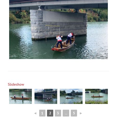
Slideshow
◄
1
2
3
...
5
►