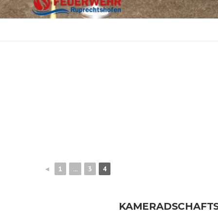
◄
1
...
3
4
KAMERADSCHAFTS