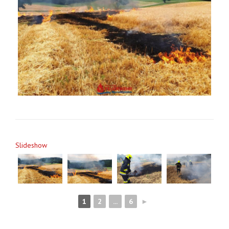
Slideshow
1
2
...
6
►