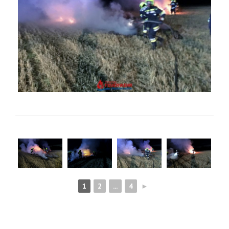
1
2
...
4
►