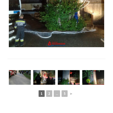
1
2
...
5
►