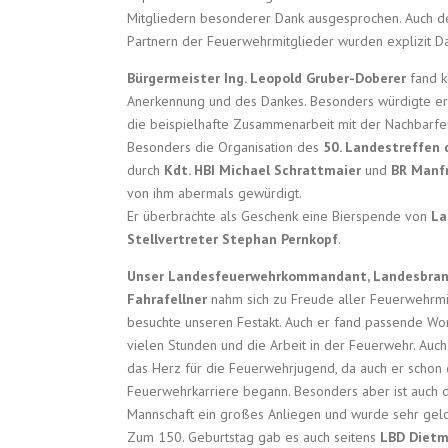
Mitgliedern besonderer Dank ausgesprochen. Auch d
Partnern der Feuerwehrmitglieder wurden explizit 
Bürgermeister Ing. Leopold Gruber-Doberer
fand k
Anerkennung und des Dankes. Besonders würdigte er
die beispielhafte Zusammenarbeit mit der Nachbarf
Besonders die Organisation des
50. Landestreffen
durch
Kdt. HBI Michael Schrattmaier
und
BR Manf
von ihm abermals gewürdigt.
Er überbrachte als Geschenk eine Bierspende von
La
Stellvertreter Stephan Pernkopf
.
Unser Landesfeuerwehrkommandant, Landesbran
Fahrafellner
nahm sich zu Freude aller Feuerwehrmi
besuchte unseren Festakt. Auch er fand passende Wor
vielen Stunden und die Arbeit in der Feuerwehr. Auch 
das Herz für die Feuerwehrjugend, da auch er schon 
Feuerwehrkarriere begann. Besonders aber ist auch 
Mannschaft ein großes Anliegen und wurde sehr gelo
Zum 150. Geburtstag gab es auch seitens
LBD Dietm