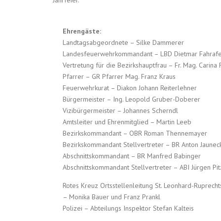
Jahrfeier.
Ehrengäste:
Landtagsabgeordnete – Silke Dammerer
Landesfeuerwehrkommandant – LBD Dietmar Fahrafe
Vertretung für die Bezirkshauptfrau – Fr. Mag. Carina 
Pfarrer – GR Pfarrer Mag. Franz Kraus
Feuerwehrkurat – Diakon Johann Reiterlehner
Bürgermeister – Ing. Leopold Gruber-Doberer
Vizibürgermeister – Johannes Scherndl
Amtsleiter und Ehrenmitglied – Martin Leeb
Bezirkskommandant – OBR Roman Thennemayer
Bezirkskommandant Stellvertreter – BR Anton Jaunec
Abschnittskommandant – BR Manfred Babinger
Abschnittskommandant Stellvertreter – ABI Jürgen Pit
Rotes Kreuz Ortsstellenleitung St. Leonhard-Ruprech
– Monika Bauer und Franz Prankl
Polizei – Abteilungs Inspektor Stefan Kalteis