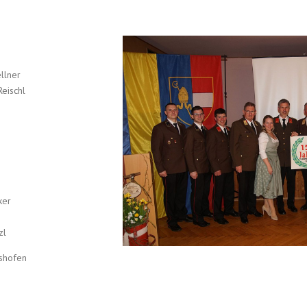
llner
Reischl
ker
zl
tshofen