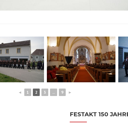
◄
1
2
3
...
9
►
FESTAKT 150 JAH