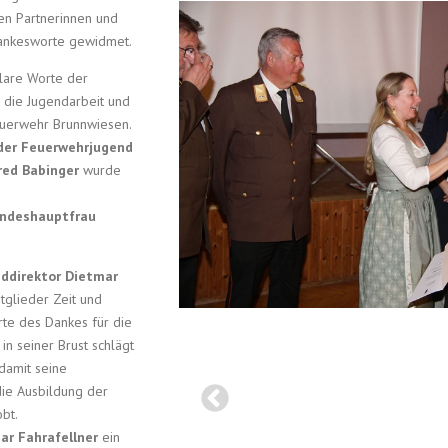
en Partnerinnen und
Dankesworte gewidmet.
lare Worte der
 die Jugendarbeit und
euerwehr Brunnwiesen.
 der Feuerwehrjugend
red Babinger
wurde
ndeshauptfrau
ddirektor Dietmar
tglieder Zeit und
te des Dankes für die
in seiner Brust schlägt
damit seine
die Ausbildung der
bt.
ar Fahrafellner
ein