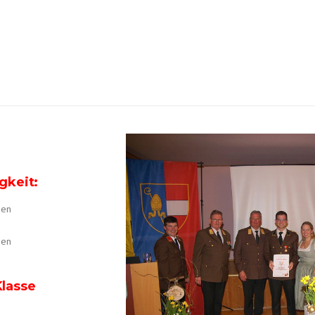
gkeit:
sen
sen
Klasse