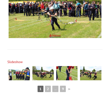
Slideshow
1
2
...
9
►