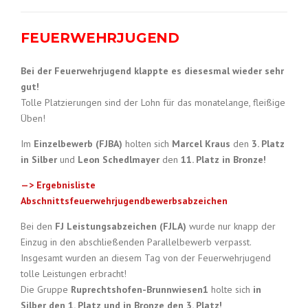
FEUERWEHRJUGEND
Bei der Feuerwehrjugend klappte es diesesmal wieder sehr
gut!
Tolle Platzierungen sind der Lohn für das monatelange, fleißige
Üben!
Im
Einzelbewerb
(FJBA)
holten sich
Marcel Kraus
den
3. Platz
in Silber
und
Leon Schedlmayer
den
11. Platz in Bronze!
—> Ergebnisliste
Abschnittsfeuerwehrjugendbewerbsabzeichen
Bei den
FJ Leistungsabzeichen (FJLA)
wurde nur knapp der
Einzug in den abschließenden Parallelbewerb verpasst.
Insgesamt wurden an diesem Tag von der Feuerwehrjugend
tolle Leistungen erbracht!
Die Gruppe
Ruprechtshofen-Brunnwiesen1
holte sich
in
Silber den 1. Platz und in Bronze den 3. Platz!