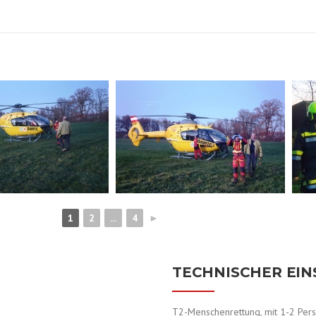
1
2
...
4
►
TECHNISCHER EI
T2-Menschenrettung, mit 1-2 Perso