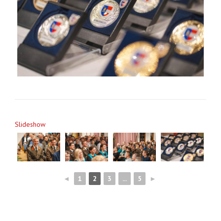
Slideshow
◄
1
2
3
...
5
►