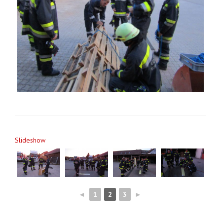
Slideshow
◄
1
2
3
►