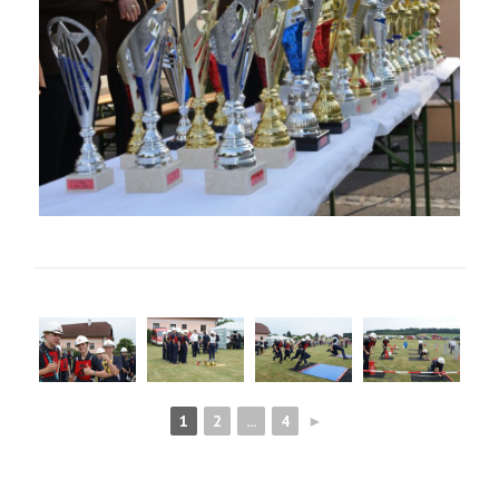
1
2
...
4
►