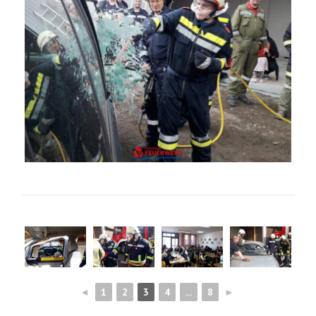
◄
1
2
3
4
...
8
►