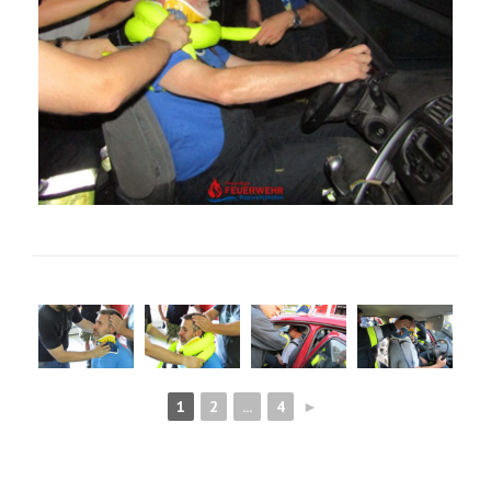
1
2
...
4
►