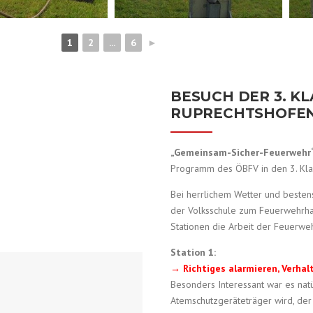
1
2
...
6
►
BESUCH DER 3. K
RUPRECHTSHOFE
„Gemeinsam-Sicher-Feuerwehr
Programm des ÖBFV in den 3. Kla
Bei herrlichem Wetter und bestens
der Volksschule zum Feuerwehrha
Stationen die Arbeit der Feuerweh
Station 1:
→ Richtiges alarmieren, Verhal
Besonders Interessant war es nat
Atemschutzgeräteträger wird, der i